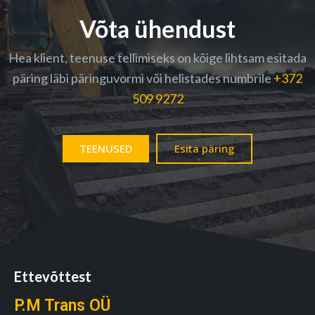
Võta ühendust
Hea klient, teenuse tellimiseks on kõige lihtsam esitada
päring läbi päringuvormi või helistades numbrile
+372
509 9272
TEENUSED
Esita päring
Ettevõttest
P.M Trans OÜ