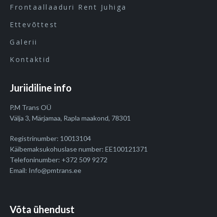
Frontaallaaduri Rent Juhiga
Ettevõttest
Galerii
Kontaktid
Juriidiline info
P.M Trans OÜ
Välja 3, Märjamaa, Rapla maakond, 78301
Registrinumber: 10013104
Käibemaksukohuslase number: EE100121371
Telefoninumber: +372 509 9272
Email: Info@pmtrans.ee
Võta ühendust