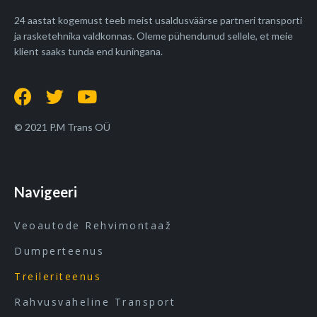
24 aastat kogemust teeb meist usaldusväärse partneri transporti
ja rasketehnika valdkonnas. Oleme pühendunud sellele, et meie
klient saaks tunda end kuningana.
© 2021 P.M Trans OÜ
Navigeeri
Veoautode Rehvimontaaž
Dumperteenus
Treileriteenus
Rahvusvaheline Transport